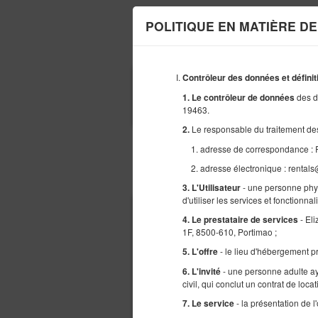
POLITIQUE EN MATIÈRE DE
Contrôleur des données et définit
DÉBUT
des d
1. Le contrôleur de données
27
AOÛT
19463.
2026
Le responsable du traitement des
2.
1. adresse de correspondance : 
2. adresse électronique : rental
Choisissez une offre
- une personne physi
3. L'Utilisateur
d'utiliser les services et fonctionna
- El
4.
Le prestataire de services
1F, 8500-610, Portimao ;
- le lieu d'hébergement pr
5. L'offre
- une personne adulte ay
6. L'invité
civil, qui conclut un contrat de loc
- la présentation de l
7. Le service