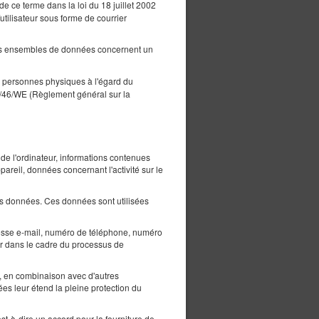
 lit double
de ce terme dans la loi du 18 juillet 2002
/utilisateur sous forme de courrier
VAT inclus
Les ensembles de données concernent un
s personnes physiques à l'égard du
95/46/WE (Règlement général sur la
P de l'ordinateur, informations contenues
reil, données concernant l'activité sur le
ces données. Ces données sont utilisées
esse e-mail, numéro de téléphone, numéro
ur dans le cadre du processus de
, en combinaison avec d'autres
es leur étend la pleine protection du
st-à-dire un accord pour la fourniture de