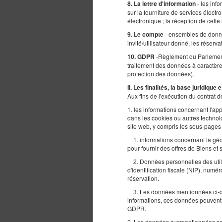
- les inf
8. La lettre d'information
sur la fourniture de services électr
électronique ; la réception de cette l
- ensembles de donné
9. Le compte
invité/utilisateur donné, les réserva
-Règlement du Parlement 
10. GDPR
traitement des données à caractère 
protection des données).
II. Les finalités, la base juridiqu
Aux fins de l'exécution du contrat de
1. les informations concernant l'app
dans les cookies ou autres technol
site web, y compris les sous-pages 
1. informations concernant la géolo
pour fournir des offres de Biens et
2. Données personnelles des utili
d'identification fiscale (NIP), nu
réservation.
3. Les données mentionnées ci-des
informations, ces données peuvent 
GDPR.
2. Les données susmentionnées sont 