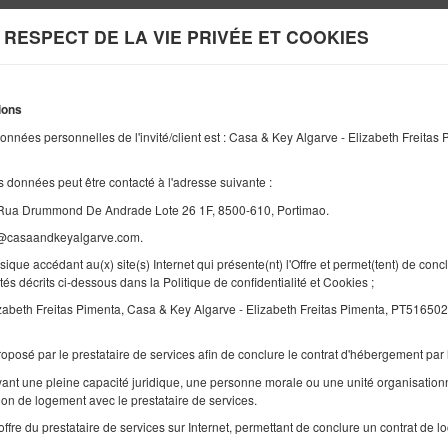
 RESPECT DE LA VIE PRIVÉE ET COOKIES
Information sur nous
V
ions
FIN
NOMBRE DE PERSONNES
2
onnées personnelles de l'invité/client est : Casa & Key Algarve - Elizabeth Frei
01
SEPTEMBRE
2026
PERS.
 données peut être contacté à l'adresse suivante :
Rua Drummond De Andrade Lote 26 1F, 8500-610, Portimao.
s@casaandkeyalgarve.com.
Précisez votre réservation
Confirmez votre réservation
que accédant au(x) site(s) Internet qui présente(nt) l'Offre et permet(tent) de con
lités décrits ci-dessous dans la Politique de confidentialité et Cookies ;
izabeth Freitas Pimenta, Casa & Key Algarve - Elizabeth Freitas Pimenta, PT51
Vista Meia Praia
Appartement
oposé par le prestataire de services afin de conclure le contrat d'hébergement par l
ant une pleine capacité juridique, une personne morale ou une unité organisation
Numéro disponible: 1
ation de logement avec le prestataire de services.
2
4 personnes
taille 85,00 m
'offre du prestataire de services sur Internet, permettant de conclure un contrat de 
2 chambres