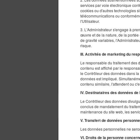
services par voie électronique con
cookies ou d'autres technologies s
télécommunications ou conformément 
l'Utilisateur.
3. L'Administrateur s'engage à pren
œuvre et de la nature, de la portée 
de gravité variables, l'Administra
risque.
III. Activités de marketing du re
Le responsable du traitement des do
contenu est affiché par le responsab
Mi-Haute saison (refundable o
le Contrôleur des données dans la 
Prépaiement 100%
La dur
?
données est impliqué. Simultanément,
contenu similaire, l'attendent ou c'es
IV. Destinataires des données de l
Le Contrôleur des données divulgue
AUTRES OFFRES
conclus de mandatement du traiteme
maintenance du site web, les servic
V.
Transfert de données personnel
Les données personnelles ne seront
VI.
Droits de la personne concern