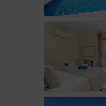
6. transférer les données (Art.
fournies au Contrôleur des données 
un autre Contrôleur des données sa
données sont traitées sur la base 
moyens automatisés ;
- p
7. objection (art. (21) GDPR)
particulière de la personne concern
traitement, supérieure aux intérêts
selon l'évaluation, l'intérêt de la 
données à ces fins ;
à 
8. de retirer le consentement
légal. Le retrait du consentement m
consentement a été donné.
VII. Président du Bureau de la pr
La personne concernée a le droit d
personnelles (basé au 2, rue Stawki
1. par écrit, à l'adresse : ul. Sta
2. par courrier électronique, en cli
3. par téléphone : 606-950-0000.
VII. Délégué à la protection des 