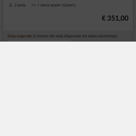
2 pess.
1 cama queen (Queen)
€ 351,00
(o imóvel não está disponível em datas escolhidas):
Data sugerida
25/03/2027 - 29/03/2027 (4 noites)
€65 Taxa de limpeza
6% VAT includído
Share
Detalhes
Verificar disponibilidade
Ajustar datas