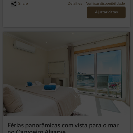
Share
Detalhes
Verificar disponibilidade
DISPOSIÇÕES FINAIS
Ajustar datas
1. A pessoa que faz uma reserva online é totalmente
responsável pela correcção dos dados fornecidos no
Formulário Electrónico de Reserva. O Prestador de Serviços
não é responsável pela escolha incorrecta da data de estadia
ou pela introdução incorrecta dos dados no formulário. No
caso de irregularidades que não possam ser corrigidas
através da edição da reserva, é favor contactar urgentemente
o Prestador de Serviços.
2. Os dados de contacto estão disponíveis no separador
'Contacto', na parte superior do calendário de reservas ou em
e-mails.
3. O acordo está sujeito à lei polaca.
4. O cliente declara ter sido informado sobre o conteúdo da
arte. 38 pt. 12 da Lei de 30 de Maio de 2014 sobre os direitos
do consumidor, segundo a qual no caso de contratos de
prestação de serviços de alojamento, que não sejam para fins
residenciais, o consumidor não tem direito às disposições da
arte. 27 da presente Lei, portanto, o direito de rescisão de um
contrato à distância.
Férias panorâmicas com vista para o mar
no Carvoeiro Algarve
Fechar