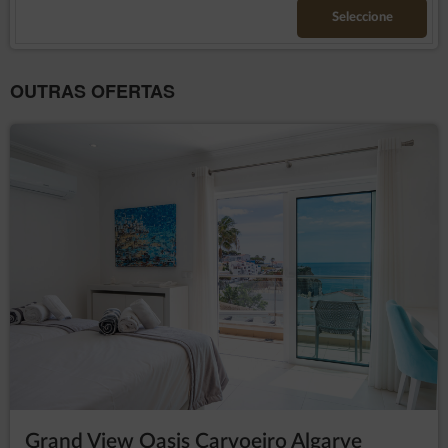
b) qualquer software que permita a visualização de
ficheiros PDF,
Seleccione
c) possuir uma conta de correio electrónico activa e
correctamente configurada
OUTRAS OFERTAS
A FORMA DE CONCLUIR UM ACORDO
1. O contrato cobre o aluguer de alojamento oferecido pelo
Prestador de Serviços utilizando o website. O contrato é
celebrado através da utilização do Formulário de Reserva
Electrónico com estes passos subsequentes - O Convidado
determina a data exacta do início e fim da sua estadia,
escolhe o alojamento, declara a quantidade de pessoas,
2. O resumo da reserva aparece depois de o Convidado
introduzir todos os dados necessários. Para colocar a reserva
é necessário introduzir todos os dados pessoais requeridos
no Formulário de Reserva Electrónico, aceitar os Termos e
Condições, enviar a reserva premindo este botão [Submeter
pedido].
3. O contrato de aluguer de alojamento é considerado
concluído após a recepção do Formulário Electrónico de
Reserva pelo Prestador de Serviços, o qual é confirmado
através da exibição de uma mensagem confirmando a
aceitação da reserva e exibindo o seu número.
4. O Convidado recebe um e-mail com a confirmação do
Grand View Oasis Carvoeiro Algarve