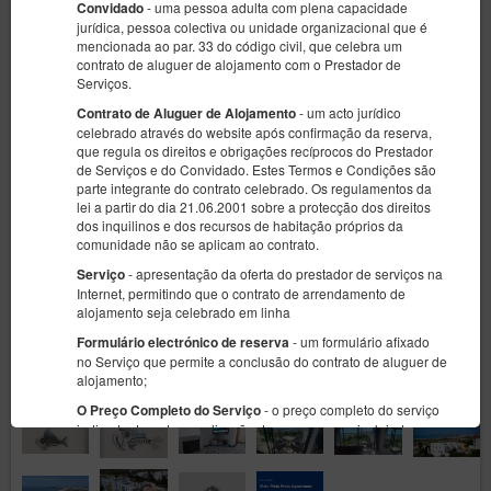
- uma pessoa adulta com plena capacidade
Convidado
jurídica, pessoa colectiva ou unidade organizacional que é
mencionada ao par. 33 do código civil, que celebra um
contrato de aluguer de alojamento com o Prestador de
Serviços.
- um acto jurídico
Contrato de Aluguer de Alojamento
celebrado através do website após confirmação da reserva,
que regula os direitos e obrigações recíprocos do Prestador
de Serviços e do Convidado. Estes Termos e Condições são
parte integrante do contrato celebrado. Os regulamentos da
lei a partir do dia 21.06.2001 sobre a protecção dos direitos
dos inquilinos e dos recursos de habitação próprios da
comunidade não se aplicam ao contrato.
- apresentação da oferta do prestador de serviços na
Serviço
Internet, permitindo que o contrato de arrendamento de
alojamento seja celebrado em linha
- um formulário afixado
Formulário electrónico de reserva
no Serviço que permite a conclusão do contrato de aluguer de
alojamento;
- o preço completo do serviço
O Preço Completo do Serviço
indicado durante a realização de uma reserva, incluindo
todos os impostos resultantes das receitas fiscais e
imposições públicas do contrato de arrendamento de
alojamento celebrado