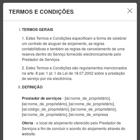
TERMOS E CONDIÇÕES
Menu
TERMOS GERAIS
INÍCIO
FIM
1. Estes Termos e Condições especificam a forma de celebrar
27
01
AGOSTO
SETEMBRO
um contrato de aluguer de alojamento, as regras
2026
2026
contabilísticas e também as regras de cancelamento de uma
reserva dentro do Serviço fornecido electronicamente pelo
NÚMERO DE CONVIDADOS
Prestador de Serviços.
2
FILTERS
2. Estes Termos e Condições são regulamentos mencionados
na arte. 8 par. 1 pt. 1 da Lei de 18.07.2002 sobre a prestação
de serviço por via electrónica.
DEFINIÇÃO
- [iai:nome_de_proprietário],
Prestador de serviços
[iai:nome_de_proprietário], [iai:nome_de_proprietário],
[iai:código_de_proprietário], [iai:nome_de_proprietário],
[iai:nome_de_proprietário], [iai:nome_de_empresa
- o local de alojamento oferecido pelo Prestador de
Oferta
Serviços a fim de concluir o acordo do alojamento através do
website.